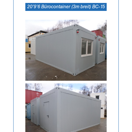
20’9’6 Bürocontainer (3m breit) BC-15