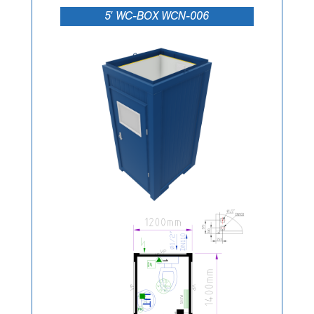
5′ WC-BOX WCN-006